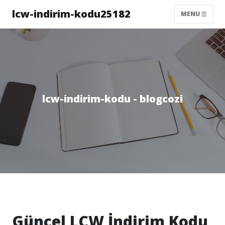
lcw-indirim-kodu25182
MENU
lcw-indirim-kodu - blogcozi
Güncel LCW İndirim Kodu